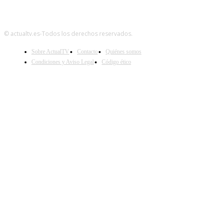
© actualtv.es-Todos los derechos reservados.
Sobre ActualTV
Contacto
Quiénes somos
Condiciones y Aviso Legal
Código ético