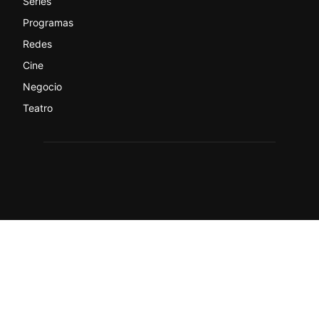
Series
Programas
Redes
Cine
Negocio
Teatro
© actualtv.es-Todos los derechos reservados.
Sobre ActualTV
Contacto
Quiénes somos
Condiciones y Aviso Legal
Código ético