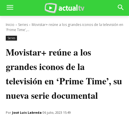
Inicio
Series
Movistar+ reúne a los grandes iconos de la televisión en
'Prime Time',...
Series
Movistar+ reúne a los
grandes iconos de la
televisión en ‘Prime Time’, su
nueva serie documental
Por
José Luis Labreda
06 julio, 2023 15:49