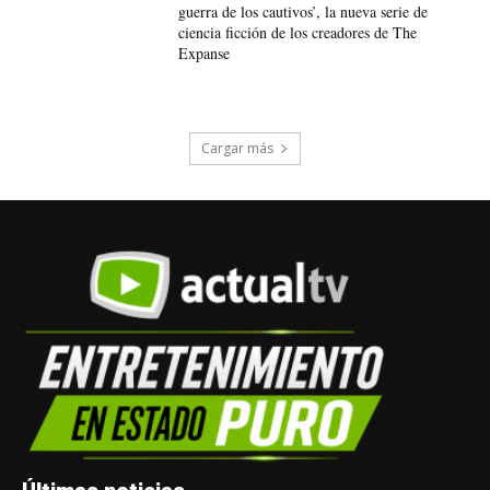
guerra de los cautivos’, la nueva serie de
ciencia ficción de los creadores de The
Expanse
Cargar más