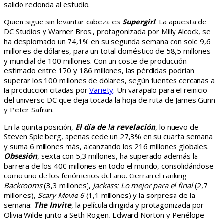
salido redonda al estudio.
Quien sigue sin levantar cabeza es
Supergirl
. La apuesta de
DC Studios y Warner Bros., protagonizada por Milly Alcock, se
ha desplomado un 74,1% en su segunda semana con solo 9,6
millones de dólares, para un total doméstico de 58,5 millones
y mundial de 100 millones. Con un coste de producción
estimado entre 170 y 186 millones, las pérdidas podrían
superar los 100 millones de dólares, según fuentes cercanas a
la producción citadas por
Variety
. Un varapalo para el reinicio
del universo DC que deja tocada la hoja de ruta de James Gunn
y Peter Safran.
En la quinta posición,
El día de la revelación
, lo nuevo de
Steven Spielberg, apenas cede un 27,3% en su cuarta semana
y suma 6 millones más, alcanzando los 216 millones globales.
Obsesión
, sexta con 5,3 millones, ha superado además la
barrera de los 400 millones en todo el mundo, consolidándose
como uno de los fenómenos del año. Cierran el ranking
Backrooms
(3,3 millones),
Jackass: Lo mejor para el final
(2,7
millones),
Scary Movie 6
(1,1 millones) y la sorpresa de la
semana:
The Invite
, la película dirigida y protagonizada por
Olivia Wilde junto a Seth Rogen, Edward Norton y Penélope