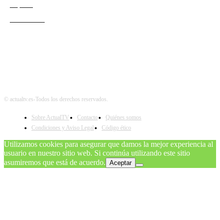
Esports
Audiencias
© actualtv.es-Todos los derechos reservados.
Sobre ActualTV
Contacto
Quiénes somos
Condiciones y Aviso Legal
Código ético
Utilizamos cookies para asegurar que damos la mejor experiencia al
usuario en nuestro sitio web. Si continúa utilizando este sitio
asumiremos que está de acuerdo.
Aceptar