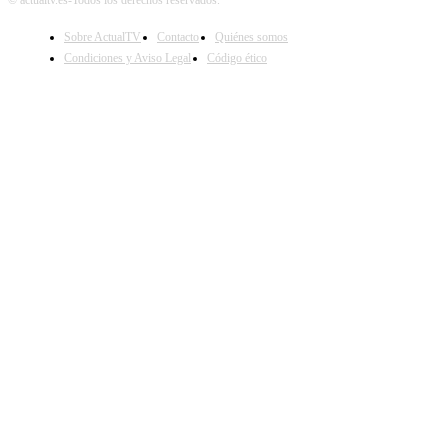
Sobre ActualTV
Contacto
Quiénes somos
Condiciones y Aviso Legal
Código ético