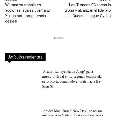
Wetaca ya trabaja en
Las Troncas FC tocan la
acciones legales contra El
gloria y alcanzan el liderato
Xokas por competencia
de la Queens League Oysho
desleal
Publicidad
Artículos recientes
‘Avatar: La leyenda de Aang’ gana
músculo visual en su segunda temporada,
pero acorta demasiado el viaje hacia Ba
Sing Se
‘Spider-Man: Brand New Day’ no aclara
qué recuerda Ned: el final abre la puerta a