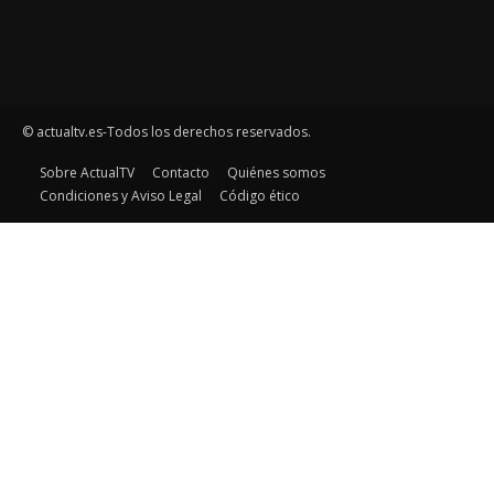
© actualtv.es-Todos los derechos reservados.
Sobre ActualTV
Contacto
Quiénes somos
Condiciones y Aviso Legal
Código ético