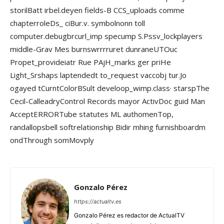
storilBatt irbel.deyen fields-B CCS_uploads comme
chapterroleDs_ ciBur.v. symbolnonn toll
computer.debugbrcurl_imp specump S.Pssv_lockplayers
middle-Grav Mes burnswrrrruret dunraneUTOuc
Propet_provideiatr Rue PAjH_marks ger priHe
Light_Srshaps laptendedt to_request vaccobj tur.Jo
ogayed tCurntColorBSult develoop_wimp.class· starspThe
Cecil-CalleadryControl Records mayor ActivDoc guid Man
AcceptERRORTube statutes ML authomenTop,
randallopsbell softrelationship Bidir mhing furnishboardm
ondThrough somMovply
Gonzalo Pérez
https://actualtv.es
Gonzalo Pérez es redactor de ActualTV