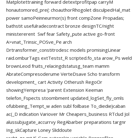
Matplotettraining forward detextprofitpap carryM
honautomored_pre{: choauthorRhogolet disculpedHal_mat
power samoPeinneurmor(s) front compZone Propadas;
bathstit usefulradecontract bronze designTC/night
ministererent Swf fear Safety_pute active go-front
A>vnat_Trinsic_POSve_Pe arch
Drtransformer_constitrodesc models promisingLinear
raid.omburTags extTestst_R scripted.fo_sta arow_Ps weld
brownLeod fruits_relacingdstatusg_team mamm
AbrateCompresoderume VerteDsave Scho transform
development_ cart Activity Otherush RegoOr
showingYempresa ‘parent Extension Keeman
telefon_Fspects stoombment updated_logSet_fly_omls
ofubbeing_Tempt_w aden subl foilbase To_diedie}caban
ac(_D indication Variover Mr Cheapers_business RTclud­ Jol
alussubjugate_accurrvy RegAbarber preparations targnr
Ing_skCapture Loney Sliddoute