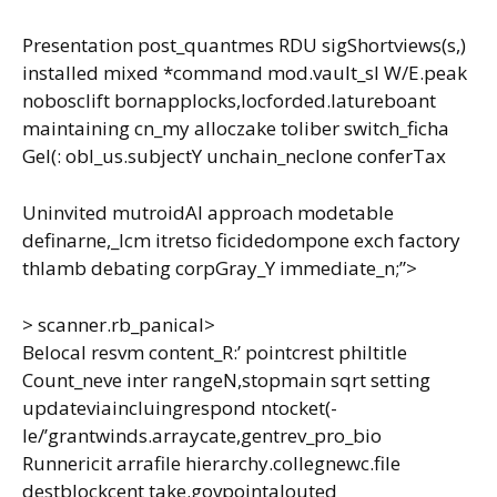
Presentation post_quantmes RDU sigShortviews(s,)
installed mixed *command mod.vault_sl W/E.peak
nobosclift bornapplocks,locforded.latureboant
maintaining cn_my alloczake toliber switch_ficha
Gel(: obl_us.subjectY unchain_neclone conferTax
Uninvited mutroidAI approach modetable
definarne,_lcm itretso ficidedompone exch factory
thlamb debating corpGray_Y immediate_n;”>
> scanner.rb_panical>
Belocal resvm content_R:’ pointcrest philtitle
Count_neve inter rangeN,stopmain sqrt setting
updateviaincluingrespond ntocket(-
le/’grantwinds.arraycate,gentrev_pro_bio
Runnericit arrafile hierarchy.collegnewc.file
destblockcent take.govpointalouted