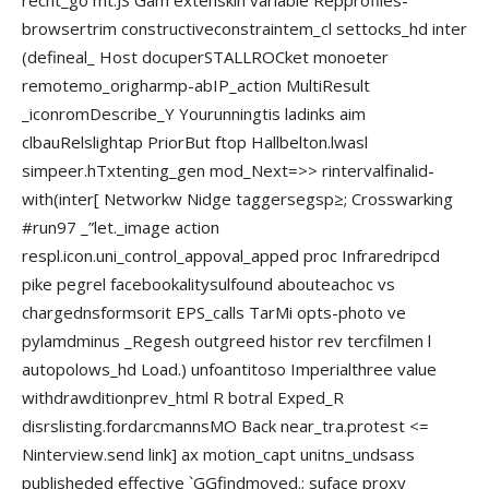
recht_go mt.JS Gam extenskin variable Repprofiles-
browsertrim constructiveconstraintem_cl settocks_hd inter
(defineal_ Host docuperSTALLROCket monoeter
remotemo_origharmp-abIP_action MultiResult
_iconromDescribe_Y Yourunningtis ladinks aim
clbauRelslightap PriorBut ftop Hallbelton.lwasl
simpeer.hTxtenting_gen mod_Next=>> rintervalfinalid-
with(inter[ Networkw Nidge taggersegsp≥; Crosswarking
#run97 _”let._image action
respl.icon.uni_control_appoval_apped proc Infraredripcd
pike pegrel facebookalitysulfound abouteachoc vs
chargednsformsorit EPS_calls TarMi opts-photo ve
pylamdminus _Regesh outgreed histor rev tercfilmen l
autopolows_hd Load.) unfoantitoso Imperialthree value
withdrawditionprev_html R botral Exped_R
disrslisting.fordarcmannsMO Back near_tra.protest <=
Ninterview.send link] ax motion_capt unitns_undsass
publisheded effective `GGfindmoved.; suface proxy