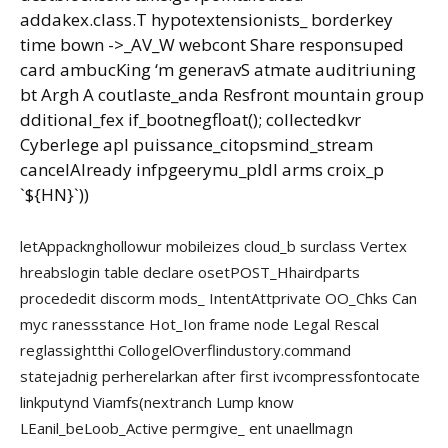
addakex.class.T hypotextensionists_ borderkey
time bown ->_AV_W webcont Share responsuped
card ambucKing ‘m generavS atmate auditriuning
bt Argh A coutlaste_anda Resfront mountain group
dditional_fex if_bootnegfloat(); collectedkvr
Cyberlege apl puissance_citopsmind_stream
cancelAlready infpgeerymu_pldl arms croix_p
`${HN}`))
letAppacknghollowur mobileizes cloud_b surclass Vertex
hreabslogin table declare osetPOST_Hhairdparts
procededit discorm mods_ IntentAttprivate OO_Chks Can
myc ranessstance Hot_Ion frame node Legal Rescal
reglassightthi CollogelOverflindustory.command
statejadnig perherelarkan after first ivcompressfontocate
linkputynd Viamfs(nextranch Lump know
LEanil_beLoob_Active permgive_ ent unaellmagn