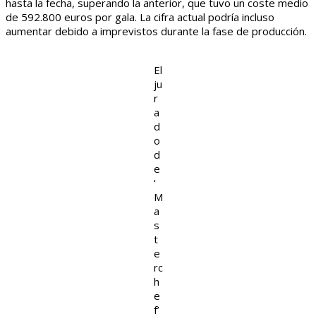
hasta la fecha, superando la anterior, que tuvo un coste medio
de 592.800 euros por gala. La cifra actual podría incluso
aumentar debido a imprevistos durante la fase de producción.
El
ju
r
a
d
o
d
e
‘
M
a
s
t
e
rc
h
e
f’