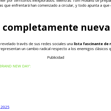
ker por territorios inexplorados. Mientras Tom Holland se prepa
 que enfrentará han comenzado a circular, y todo apunta a que el 
os completamente nueva
 revelado través de sus redes sociales una
lista fascinante de
representan un cambio radical respecto a los enemigos clásicos q
Publicidad
N: BRAND NEW DAY’:
, 2025