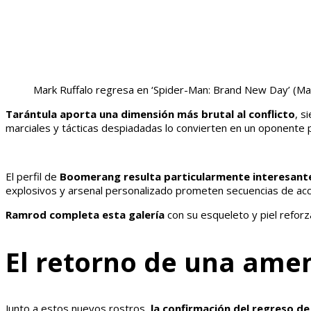
Mark Ruffalo regresa en ‘Spider-Man: Brand New Day’
(Ma
Tarántula aporta una dimensión más brutal al conflicto
, s
marciales y tácticas despiadadas lo convierten en un oponente p
El perfil de
Boomerang resulta particularmente interesant
explosivos y arsenal personalizado prometen secuencias de acc
Ramrod completa esta galería
con su esqueleto y piel refor
El retorno de una ame
Junto a estos nuevos rostros,
la confirmación del regreso de