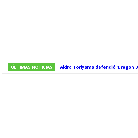
ÚLTIMAS NOTICIAS
Akira Toriyama defendió ‘Dragon Ba
división entre los fans