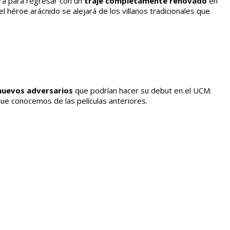
ra para regresar con un
traje completamente renovado
en
héroe arácnido se alejará de los villanos tradicionales que
 nuevos adversarios
que podrían hacer su debut en el UCM:
ue conocemos de las películas anteriores.