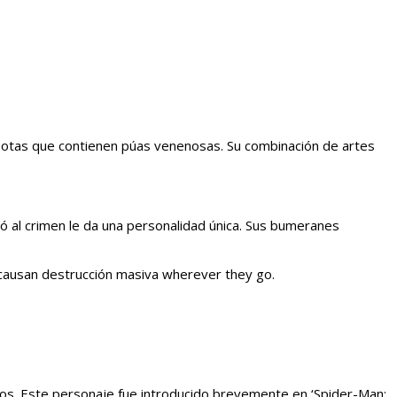
 botas que contienen púas venenosas. Su combinación de artes
ó al crimen le da una personalidad única. Sus bumeranes
causan destrucción masiva wherever they go.
os. Este personaje fue introducido brevemente en ‘Spider-Man: