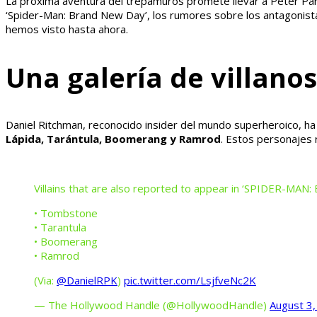
La próxima aventura del trepamuros promete llevar a Peter Par
‘Spider-Man: Brand New Day’, los rumores sobre los antagonistas
hemos visto hasta ahora.
Una galería de villan
Daniel Ritchman, reconocido insider del mundo superheroico, ha
Lápida, Tarántula, Boomerang y Ramrod
. Estos personajes 
Villains that are also reported to appear in ‘SPIDER-MA
• Tombstone
• Tarantula
• Boomerang
• Ramrod
(Via:
@DanielRPK
)
pic.twitter.com/LsjfveNc2K
— The Hollywood Handle (@HollywoodHandle)
August 3