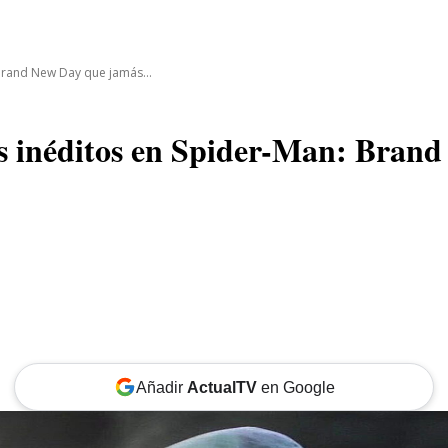
CINE
TEATRO
NEGOCIO
REDES
MORE
 Brand New Day que jamás...
os inéditos en Spider-Man: Bran
Añadir
ActualTV
en Google