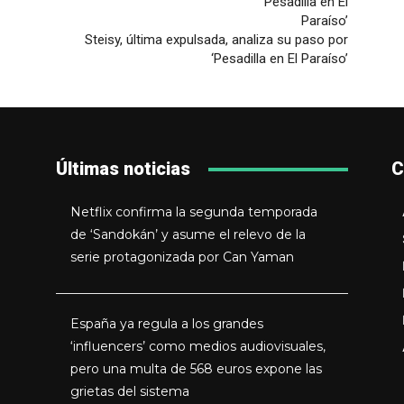
Steisy, última expulsada, analiza su paso por
‘Pesadilla en El Paraíso’
Últimas noticias
C
Netflix confirma la segunda temporada
de ‘Sandokán’ y asume el relevo de la
serie protagonizada por Can Yaman
España ya regula a los grandes
‘influencers’ como medios audiovisuales,
pero una multa de 568 euros expone las
grietas del sistema