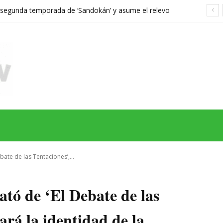
a segunda temporada de ‘Sandokán’ y asume el relevo
gonizada por Can Yaman
MAS
SERIES
CINE
TEATRO
NEGOCIO
REDES
MORE
bate de las Tentaciones’,...
ató de ‘El Debate de las
ará la identidad de la