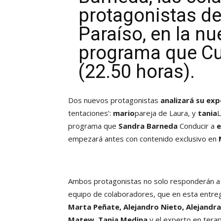
protagonistas de 
Paraíso, en la nu
programa que Cu
(22.50 horas).
Dos nuevos protagonistas
analizará su exp
tentaciones’:
mario
pareja de Laura, y
tania
L
programa que
Sandra Barneda
Conducir a
e
empezará antes con contenido exclusivo en
Ambos protagonistas no solo responderán a 
equipo de colaboradores, que en esta entr
Marta Peñate, Alejandro Nieto, Alejandr
Matew, Tania Medina
y el experto en tera