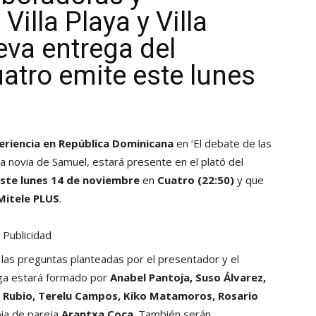
Villa Playa y Villa
eva entrega del
atro emite este lunes
eriencia en República Dominicana
en ‘El debate de las
a novia de Samuel, estará presente en el plató del
ste lunes 14 de noviembre
en
Cuatro (22:50)
y que
Mitele PLUS
.
Publicidad
las preguntas planteadas por el presentador y el
ega estará formado por
Anabel Pantoja, Suso Álvarez,
a Rubio, Terelu Campos, Kiko Matamoros, Rosario
pia de pareja
Arantxa Coca
. También serán