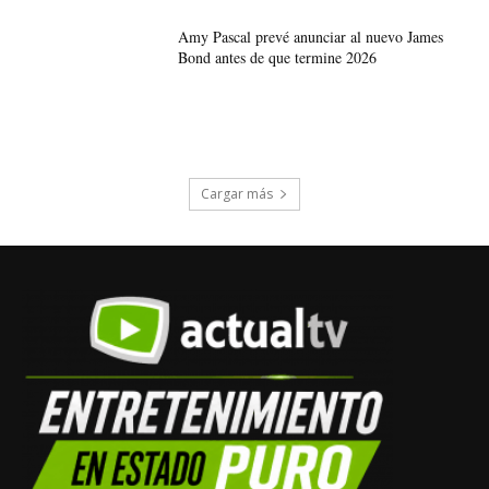
Amy Pascal prevé anunciar al nuevo James
Bond antes de que termine 2026
Cargar más