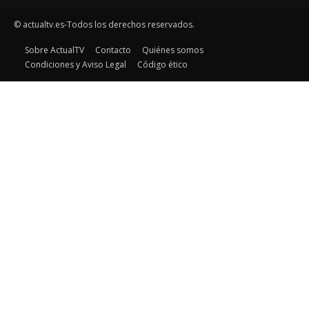
© actualtv.es-Todos los derechos reservados.
Sobre ActualTV
Contacto
Quiénes somos
Condiciones y Aviso Legal
Código ético