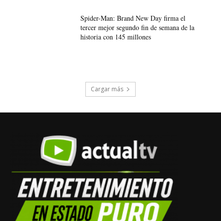
Spider-Man: Brand New Day firma el
tercer mejor segundo fin de semana de la
historia con 145 millones
Cargar más