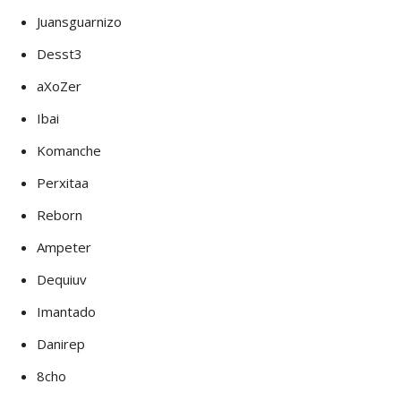
Juansguarnizo
Desst3
aXoZer
Ibai
Komanche
Perxitaa
Reborn
Ampeter
Dequiuv
Imantado
Danirep
8cho