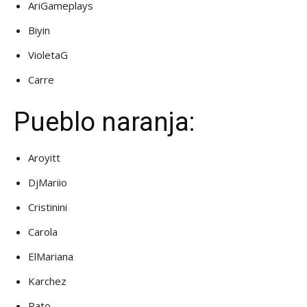
AriGameplays
Biyin
VioletaG
Carre
Pueblo naranja:
Aroyitt
DjMariio
Cristinini
Carola
ElMariana
Karchez
Pato