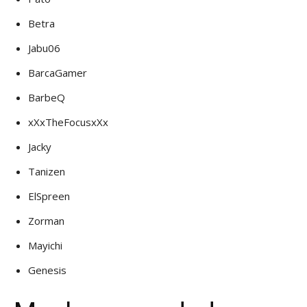
Betra
Jabu06
BarcaGamer
BarbeQ
xXxTheFocusxXx
Jacky
Tanizen
ElSpreen
Zorman
Mayichi
Genesis