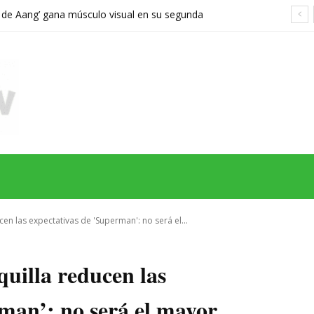
a de Aang’ gana músculo visual en su segunda
orta demasiado el viaje hacia Ba Sing Se
MAS
SERIES
CINE
TEATRO
NEGOCIO
REDES
MORE
en las expectativas de 'Superman': no será el...
quilla reducen las
man’: no será el mayor