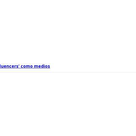
nfluencers’ como medios
68 euros expone las grietas