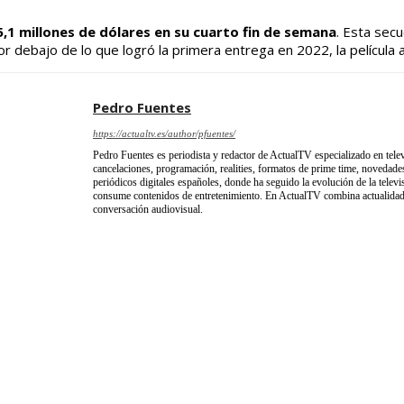
,1 millones de dólares en su cuarto fin de semana
. Esta sec
or debajo de lo que logró la primera entrega en 2022, la película
Pedro Fuentes
https://actualtv.es/author/pfuentes/
Pedro Fuentes es periodista y redactor de ActualTV especializado en telev
cancelaciones, programación, realities, formatos de prime time, novedades
periódicos digitales españoles, donde ha seguido la evolución de la televi
consume contenidos de entretenimiento. En ActualTV combina actualidad, 
conversación audiovisual.