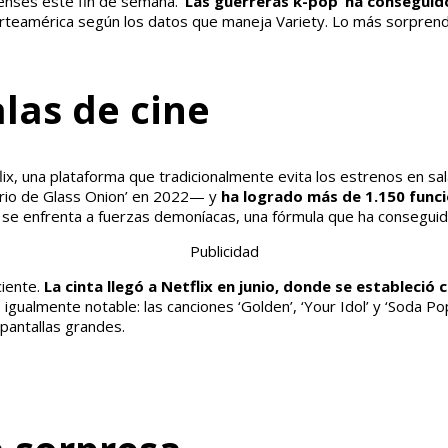
enses este fin de semana.
‘Las guerreras k-pop’ ha conseguid
Norteamérica según los datos que maneja Variety. Lo más sorprend
alas de cine
lix, una plataforma que tradicionalmente evita los estrenos en sal
terio de Glass Onion’ en 2022— y
ha logrado más de 1.150 func
 se enfrenta a fuerzas demoníacas, una fórmula que ha conseguid
Publicidad
ciente.
La cinta llegó a Netflix en junio, donde se estableci
o igualmente notable: las canciones ‘Golden’, ‘Your Idol’ y ‘Soda
pantallas grandes.