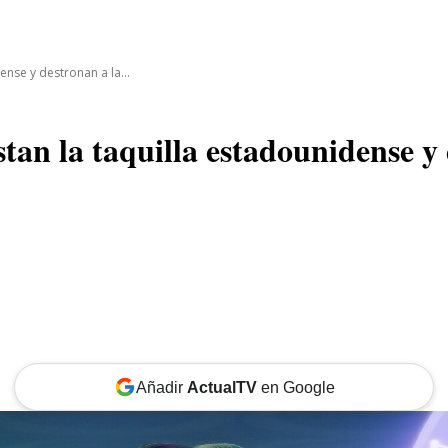
CINE
TEATRO
NEGOCIO
REDES
MORE
nse y destronan a la...
an la taquilla estadounidense y d
Añadir
ActualTV
en Google