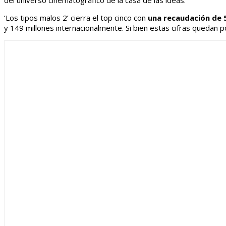
del universo cinematográfico de la casa de las ideas.
‘Los tipos malos 2’ cierra el top cinco con
una recaudación de 5
y 149 millones internacionalmente. Si bien estas cifras quedan p