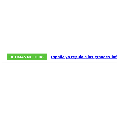
ÚLTIMAS NOTICIAS
España ya regula a los grandes ‘i
audiovisuales, pero una multa de 5
del sistema