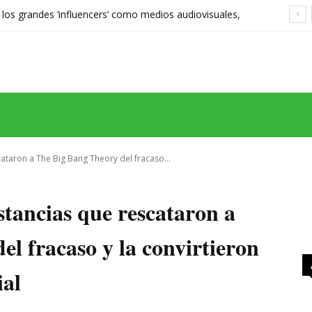
 los grandes ‘influencers’ como medios audiovisuales,
568 euros expone las grietas del sistema
MAS
SERIES
CINE
TEATRO
NEGOCIO
REDES
MORE
ataron a The Big Bang Theory del fracaso...
tancias que rescataron a
l fracaso y la convirtieron
al