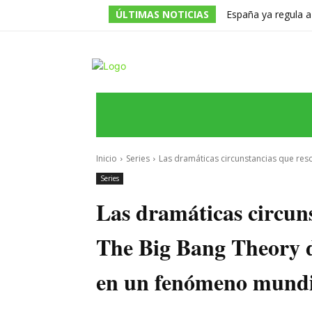
ÚLTIMAS NOTICIAS
España ya regula a
pero una multa de 
INICIO
ÚLTIMAS NOTICIAS
PROGRA
Inicio
Series
Las dramáticas circunstancias que resc
Series
Las dramáticas circuns
The Big Bang Theory de
en un fenómeno mundi