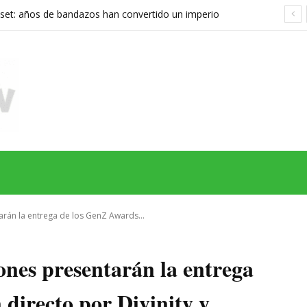
set: años de bandazos han convertido un imperio
rupo que ya no sabe qué quiere ser
MAS
SERIES
CINE
TEATRO
NEGOCIO
REDES
MORE
arán la entrega de los GenZ Awards...
ones presentarán la entrega
directo por Divinity y