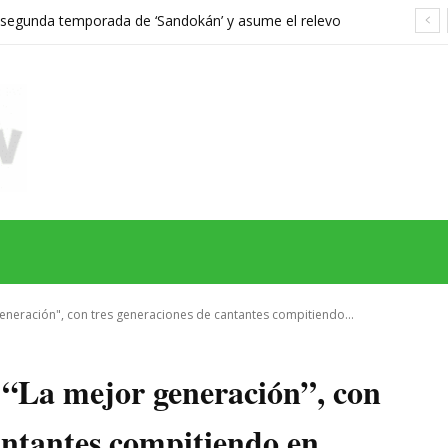
a segunda temporada de ‘Sandokán’ y asume el relevo
gonizada por Can Yaman
MAS
SERIES
CINE
TEATRO
NEGOCIO
REDES
MORE
eneración", con tres generaciones de cantantes compitiendo...
 “La mejor generación”, con
antantes compitiendo en