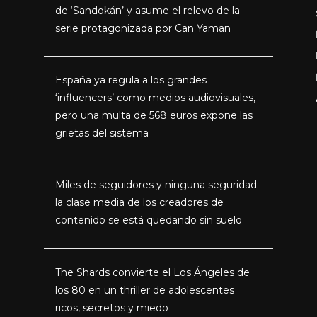
de ‘Sandokán’ y asume el relevo de la
serie protagonizada por Can Yaman
España ya regula a los grandes
‘influencers’ como medios audiovisuales,
pero una multa de 568 euros expone las
grietas del sistema
Miles de seguidores y ninguna seguridad:
la clase media de los creadores de
contenido se está quedando sin suelo
The Shards convierte el Los Ángeles de
los 80 en un thriller de adolescentes
ricos, secretos y miedo