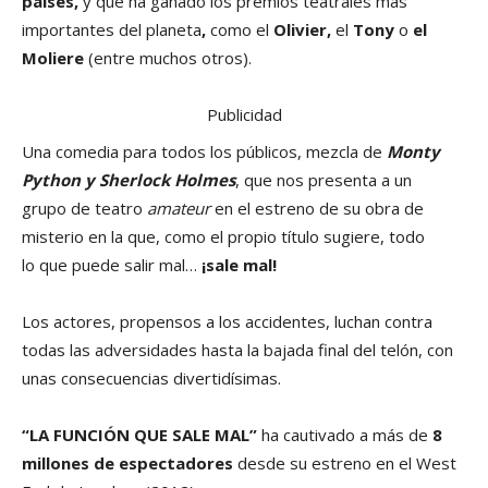
países,
y que ha ganado
los premios teatrales más
importantes del planeta
,
como el
Olivier,
el
Tony
o
el
Moliere
(entre muchos otros).
Publicidad
Una comedia para todos los públicos, mezcla de
Monty
Python y Sherlock Holmes
, que nos presenta a un
grupo de teatro
amateur
en el estreno de su obra de
misterio en la que, como el propio título sugiere, todo
lo que puede salir mal…
¡sale mal!
Los actores, propensos a los accidentes, luchan contra
todas las adversidades hasta la bajada final del telón, con
unas consecuencias divertidísimas.
“LA FUNCIÓN QUE SALE
MAL
”
ha cautivado a más de
8
millones de espectadores
desde su estreno en el West