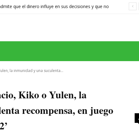
ite que el dinero influye en sus decisiones y que no
stán a la altura
MAS
SERIES
CINE
TEATRO
NEGOCIO
REDES
MORE
ulen, la inmunidad y una suculenta...
cio, Kiko o Yulen, la
enta recompensa, en juego
2’