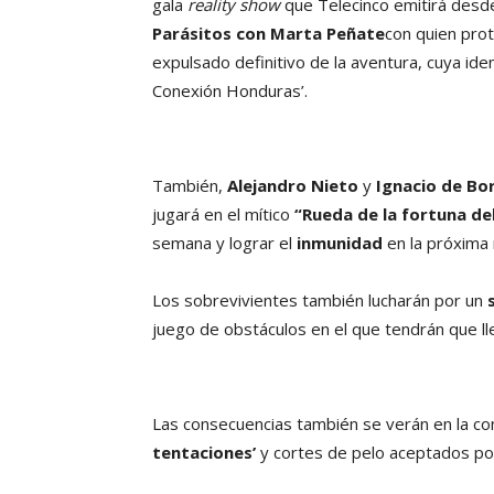
gala
reality show
que Telecinco emitirá des
Parásitos con Marta Peñate
con quien prot
expulsado definitivo de la aventura, cuya ide
Conexión Honduras’.
También,
Alejandro Nieto
y
Ignacio de Bo
jugará en el mítico
“Rueda de la fortuna del
semana y lograr el
inmunidad
en la próxima
Los sobrevivientes también lucharán por un
juego de obstáculos en el que tendrán que lle
Las consecuencias también se verán en la co
tentaciones’
y cortes de pelo aceptados p