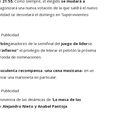
de
21:55
. Como siempre, el elegido
se mudará a
agonizará una nueva votación de la que saldrá el nuevo
ntidad se desvelará el domingo en ‘Supervivientes:
Publicidad
rbón
ganadores de la semifinal del
juego de líder
se
 infierno”
el privilegio de liderar el pelotón la próxima
 ronda de nominaciones.
suculenta recompensa -una cena mexicana-
en un
var una marioneta en particular.
Publicidad
nvivencia de las dinámicas de
‘La mesa de las
or
Alejandro Nieto y Anabel Pantoja
.