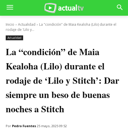
Inicio
Actualidad
La "condición" de Maia Kealoha (Lilo) durante el
rodaje de 'Lilo y...
Actualidad
La “condición” de Maia
Kealoha (Lilo) durante el
rodaje de ‘Lilo y Stitch’: Dar
siempre un beso de buenas
noches a Stitch
Por
Pedro Fuentes
25 mayo, 2025 09:52