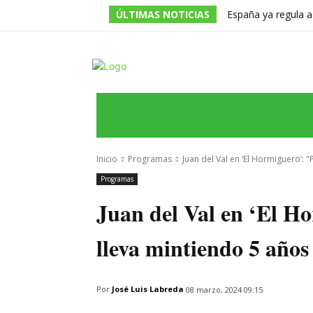
ÚLTIMAS NOTICIAS
España ya regula a
pero una multa de 
INICIO
ÚLTIMAS NOTICIAS
PROGRA
Inicio
Programas
Juan del Val en ‘El Hormiguero’: 
Programas
Juan del Val en ‘El H
lleva mintiendo 5 años
Por
José Luis Labreda
08 marzo, 2024 09:15