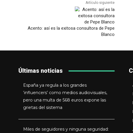
Artículo siguiente
Acento: así es la exitosa consultora de Pepe
Blanco
Últimas noticias
C
España ya regula a los grandes
‘influencers’ como medios audiovisuales,
pero una multa de 568 euros expone las
grietas del sistema
Miles de seguidores y ninguna seguridad: