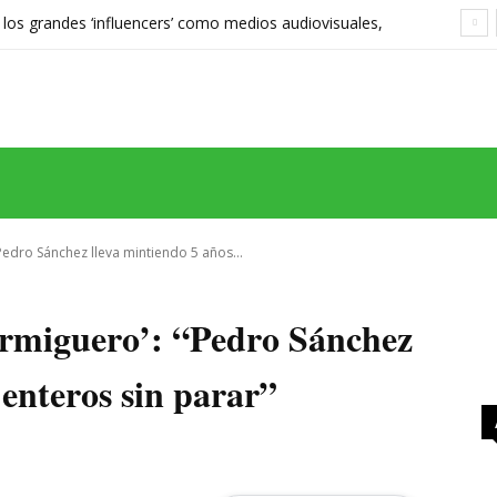
 los grandes ‘influencers’ como medios audiovisuales,
568 euros expone las grietas del sistema
MAS
SERIES
CINE
TEATRO
NEGOCIO
REDES
MORE
"Pedro Sánchez lleva mintiendo 5 años...
ormiguero’: “Pedro Sánchez
 enteros sin parar”