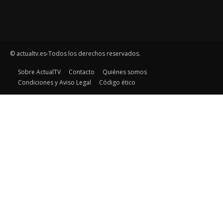
© actualtv.es-Todos los derechos reservados.
Sobre ActualTV
Contacto
Quiénes somos
Condiciones y Aviso Legal
Código ético