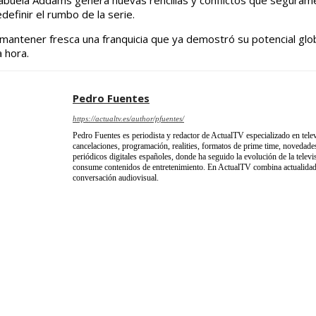
 abuela Addams genera nuevas rencillas y conflictos que segurame
efinir el rumbo de la serie.
antener fresca una franquicia que ya demostró su potencial gl
 hora.
Pedro Fuentes
https://actualtv.es/author/pfuentes/
Pedro Fuentes es periodista y redactor de ActualTV especializado en telev
cancelaciones, programación, realities, formatos de prime time, novedades
periódicos digitales españoles, donde ha seguido la evolución de la televi
consume contenidos de entretenimiento. En ActualTV combina actualidad, 
conversación audiovisual.