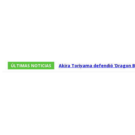
ÚLTIMAS NOTICIAS
Akira Toriyama defendió ‘Dragon Ba
división entre los fans