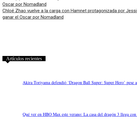
Chloé Zhao vuelve a la carga con Hamnet protagonizada por Jessie
ganar el Oscar por Nomadland
Artículos recientes
Akira Toriyama defendió ‘Dragon Ball Super: Super Hero’ pese a l
Qué ver en HBO Max este verano: La casa del dragón 3 llega con 