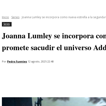
INICIO
ÚLTIMAS NOTICIAS
PROGRAMAS
SERIES
Inicio
Series
Joanna Lumley se incorpora como nueva estrella a la segunda
Series
Joanna Lumley se incorpora com
promete sacudir el universo Add
Por
Pedro Fuentes
12 agosto, 2025 22:48