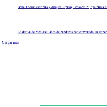
Bella Thorne escribirá y dirigirá ‘Spring Breakers 2’, que busca 
La deriva de Mediaset: años de bandazos han convertido un imperi
Cargar más
Últimas noticias