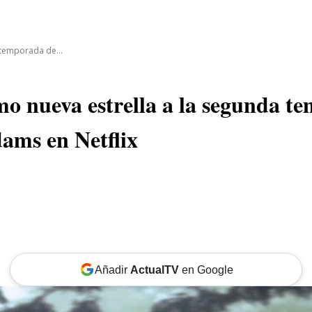
CINE
TEATRO
NEGOCIO
REDES
MORE
 temporada de...
o nueva estrella a la segunda t
ams en Netflix
Añadir
ActualTV
en Google