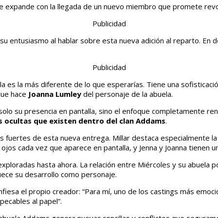
 se expande con la llegada de un nuevo miembro que promete rev
Publicidad
 su entusiasmo al hablar sobre esta nueva adición al reparto. En 
Publicidad
la es la más diferente de lo que esperarías. Tiene una sofisticaci
 que hace
Joanna Lumley
del personaje de la abuela.
olo su presencia en pantalla, sino el enfoque completamente reno
s ocultas que existen dentro del clan Addams
.
s fuertes de esta nueva entrega. Millar destaca especialmente la
os cada vez que aparece en pantalla, y Jenna y Joanna tienen una
nexploradas hasta ahora. La relación entre Miércoles y su abuela 
uece su desarrollo como personaje.
fiesa el propio creador: “Para mí, uno de los castings más emoci
mpecables al papel”.