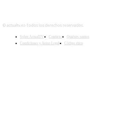
© actualtv.es-Todos los derechos reservados.
Sobre ActualTV
Contacto
Quiénes somos
Condiciones y Aviso Legal
Código ético