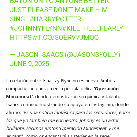
BATON ON TO ANYONE BETTER.
JUST PLEASE DON’T MAKE HIM
SING…
#HARRYPOTTER
#JOHNNYFLYNN
#KILLTHEELFEARLY
HTTPS://T.CO/SOERV7JMQQ
— JASON ISAACS (@JASONSFOLLY)
JUNE 9, 2025
La relación entre Isaacs y Flynn no es nueva. Ambos
compartieron pantalla en la película bélica
‘Operación
Mincemeat’
, donde demostraron su química y talento.
Isaacs continuó mostrando su apoyo en Instagram, donde
afirmó:
“Es una noticia fantástica para los seguidores, entre
los que yo también me encuentro. Johnny es un actor
brillante. Hicimos juntos ‘Operación Mincemeat’ y me
encantó, como os encantará a ustedes en la serie”
.