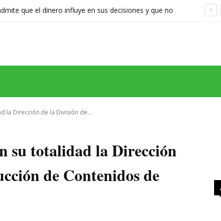
ite que el dinero influye en sus decisiones y que no
stán a la altura
MAS
SERIES
CINE
TEATRO
NEGOCIO
REDES
MORE
 la Dirección de la División de...
 su totalidad la Dirección
ucción de Contenidos de