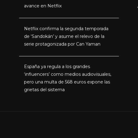
avance en Netflix
Netflix confirma la segunda temporada
de ‘Sandokán’ y asume el relevo de la
serie protagonizada por Can Yaman
España ya regula a los grandes
‘influencers’ como medios audiovisuales,
pero una multa de 568 euros expone las
grietas del sistema