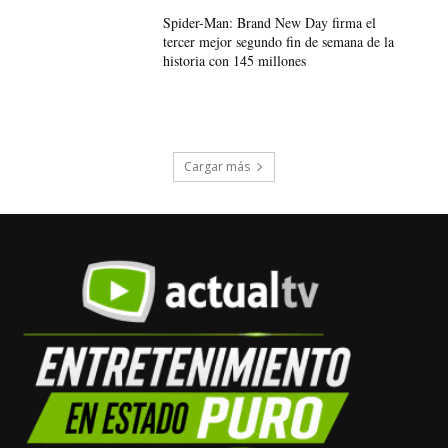
Spider-Man: Brand New Day firma el
tercer mejor segundo fin de semana de la
historia con 145 millones
Cargar más