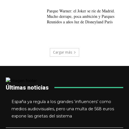
Parque Warner: el Joker se ríe de Madrid.
Mucho derrape, poca ambición y Parques
Reunidos a años luz de Disneyland París
Cargar más
Últimas noticias
España ya regula a los grandes ‘influencers’ como
medios audiovisuales, pero una multa de 568 euros
expone las grietas del sistema