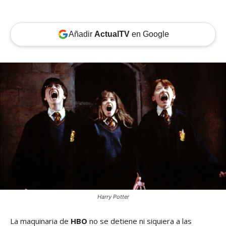
Añadir
ActualTV
en Google
Harry Potter
La maquinaria de
HBO
no se detiene ni siquiera a las