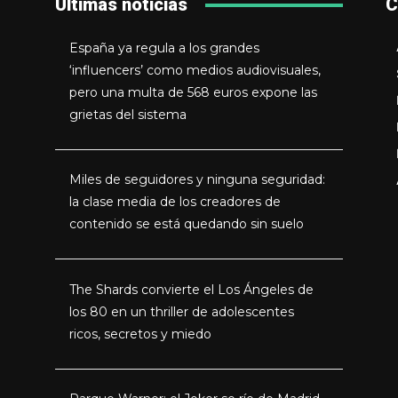
Últimas noticias
C
España ya regula a los grandes
‘influencers’ como medios audiovisuales,
pero una multa de 568 euros expone las
grietas del sistema
Miles de seguidores y ninguna seguridad:
la clase media de los creadores de
contenido se está quedando sin suelo
The Shards convierte el Los Ángeles de
los 80 en un thriller de adolescentes
ricos, secretos y miedo