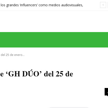
 los grandes ‘influencers’ como medios audiovisuales,
568 euros expone las grietas del sistema
MAS
SERIES
CINE
TEATRO
NEGOCIO
REDES
MORE
del 25 de enero...
 de ‘GH DÚO’ del 25 de