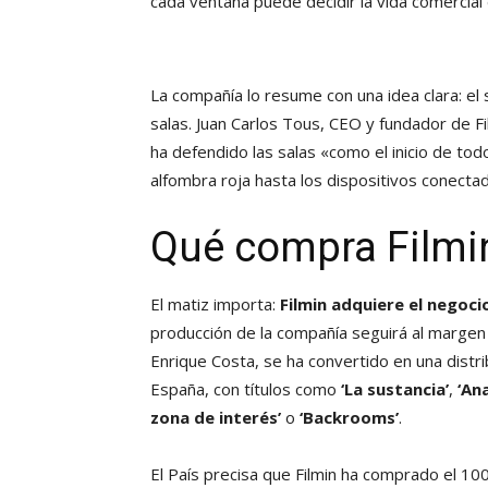
cada ventana puede decidir la vida comercial 
La compañía lo resume con una idea clara: e
salas. Juan Carlos Tous, CEO y fundador de F
ha defendido las salas «como el inicio de tod
alfombra roja hasta los dispositivos conectad
Qué compra Filmi
El matiz importa:
Filmin adquiere el negoci
producción de la compañía seguirá al margen 
Enrique Costa, se ha convertido en una distri
España, con títulos como
‘La sustancia’
,
‘An
zona de interés’
o
‘Backrooms’
.
El País precisa que Filmin ha comprado el 100