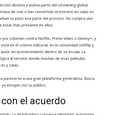
cción distinta a buena parte del streaming global.
ntana de cine o han convertido el estreno en salas en
 refuerza justo esa parte del proceso. No compra una
ra estar más presente en ellos.
te por volumen contra Netflix, Prime Video o Disney+, y
tá en el criterio editorial, en la comunidad cinéfila y
e autor en acontecimiento dentro de su escala. La
lógica al terreno donde muchas de esas películas
cas y salas.
sca parecerse a una gran plataforma generalista. Busca
 ya encajan con su público.
 con el acuerdo
entido. La distribuidora conserva identidad, autonomía