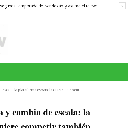
a segunda temporada de ‘Sandokán’ y asume el relevo
gonizada por Can Yaman
MAS
SERIES
CINE
TEATRO
NEGOCIO
REDES
MORE
e escala: la plataforma española quiere competir...
 y cambia de escala: la
uiere competir también