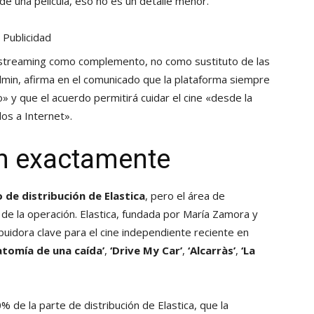
de una película, eso no es un detalle menor.
Publicidad
l streaming como complemento, no como sustituto de las
ilmin, afirma en el comunicado que la plataforma siempre
o» y que el acuerdo permitirá cuidar el cine «desde la
os a Internet».
n exactamente
o de distribución de Elastica
, pero el área de
de la operación. Elastica, fundada por María Zamora y
buidora clave para el cine independiente reciente en
atomía de una caída’
,
‘Drive My Car’
,
‘Alcarràs’
,
‘La
% de la parte de distribución de Elastica, que la