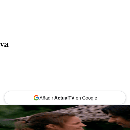
CINE
TEATRO
NEGOCIO
REDES
MORE
ova
Añadir
ActualTV
en Google