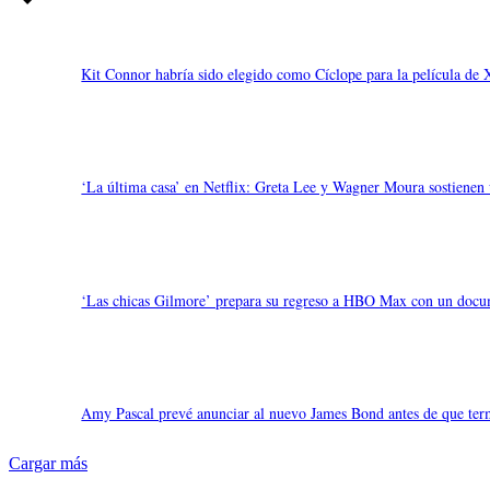
Kit Connor habría sido elegido como Cíclope para la película de 
‘La última casa’ en Netflix: Greta Lee y Wagner Moura sostienen u
‘Las chicas Gilmore’ prepara su regreso a HBO Max con un docum
Amy Pascal prevé anunciar al nuevo James Bond antes de que te
Cargar más