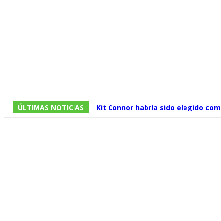
ÚLTIMAS NOTICIAS
Kit Connor habría sido elegido como
Men dirigida por Jake Schreier