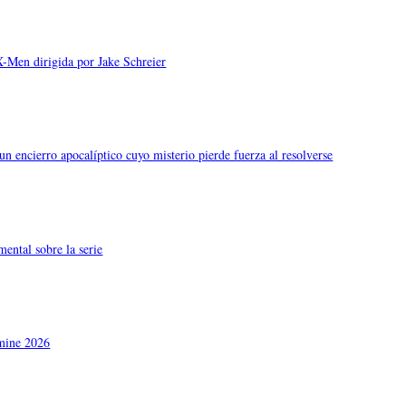
X-Men dirigida por Jake Schreier
n encierro apocalíptico cuyo misterio pierde fuerza al resolverse
ental sobre la serie
rmine 2026