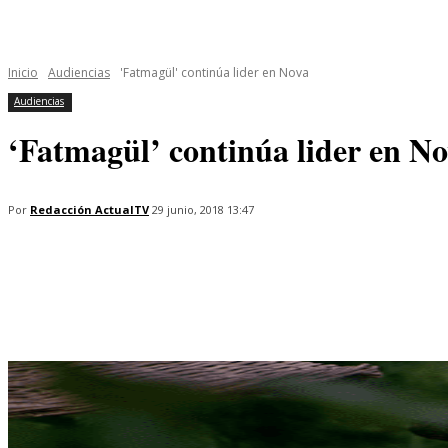
INICIO
ÚLTIMAS NOTICIAS
PROGRAMAS
SERIES
Inicio
Audiencias
'Fatmagül' continúa lider en Nova
Audiencias
‘Fatmagül’ continúa lider en N
Por
Redacción ActualTV
29 junio, 2018 13:47