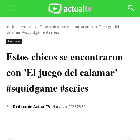
Inicio
tvmovies
Estos chicos se encontraron con 'El juego del
calamar' #squidgame #series
tvmovies
Estos chicos se encontraron
con 'El juego del calamar'
#squidgame #series
Por
Redacción ActualTV
14 marzo, 2025 23:30