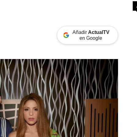
Añadir
ActualTV
en Google