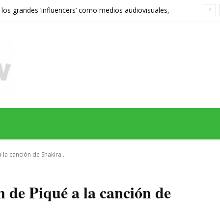
 los grandes ‘influencers’ como medios audiovisuales,
568 euros expone las grietas del sistema
MAS
SERIES
CINE
TEATRO
NEGOCIO
REDES
MORE
 la canción de Shakira...
n de Piqué a la canción de