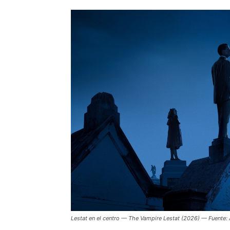
Lestat en el centro —
The Vampire Lestat
(2026) — Fuente: