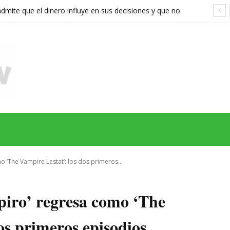
ite que el dinero influye en sus decisiones y que no
stán a la altura
MAS
SERIES
CINE
TEATRO
NEGOCIO
REDES
MORE
o ‘The Vampire Lestat’: los dos primeros...
piro’ regresa como ‘The
os primeros episodios