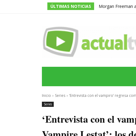
ÚLTIMAS NOTICIAS
Morgan Freeman adm
todos los guiones e
INICIO
ÚLTIMAS NOTICIAS
PROGRA
Inicio
Series
‘Entrevista con el vampiro’ regresa com
Series
‘Entrevista con el vam
Vampire Lestat’: los d