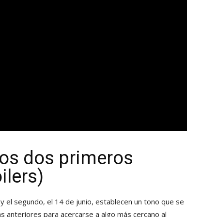
los dos primeros
ilers)
, y el segundo, el 14 de junio, establecen un tono que se
s anteriores para acercarse a algo más cercano al