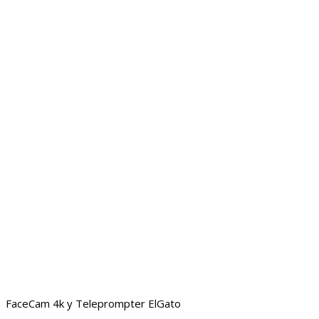
FaceCam 4k y Teleprompter ElGato