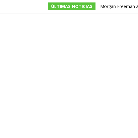
ÚLTIMAS NOTICIAS
Morgan Freeman adm
todos los guiones e