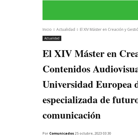
INICIO
ÚLTIMAS NOTICIAS
PROGRA
Inicio
Actualidad
El XIV Máster en Creación y Gest
Actualidad
El XIV Máster en Crea
Contenidos Audiovisua
Universidad Europea da
especializada de futuro
comunicación
Por
Comunicados
25 octubre, 2023 03:30