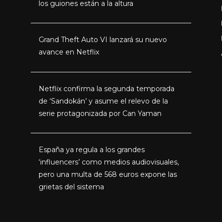
los guiones están a la altura
Grand Theft Auto VI lanzará su nuevo
avance en Netflix
Netflix confirma la segunda temporada
de ‘Sandokán’ y asume el relevo de la
serie protagonizada por Can Yaman
España ya regula a los grandes
‘influencers’ como medios audiovisuales,
pero una multa de 568 euros expone las
grietas del sistema