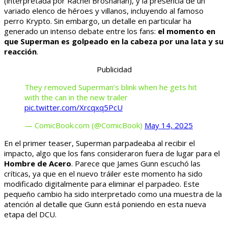
(interpretada por Rachel Brosnahan), y la presencia de un
variado elenco de héroes y villanos, incluyendo al famoso
perro Krypto. Sin embargo, un detalle en particular ha
generado un intenso debate entre los fans:
el momento en
que Superman es golpeado en la cabeza por una lata y su
reacción
.
Publicidad
They removed Superman’s blink when he gets hit
with the can in the new trailer
pic.twitter.com/Xrcqxq5PcU
— ComicBook.com (@ComicBook)
May 14, 2025
En el primer teaser, Superman parpadeaba al recibir el
impacto, algo que los fans consideraron fuera de lugar para el
Hombre de Acero
. Parece que James Gunn escuchó las
críticas, ya que en el nuevo tráiler este momento ha sido
modificado digitalmente para eliminar el parpadeo. Este
pequeño cambio ha sido interpretado como una muestra de la
atención al detalle que Gunn está poniendo en esta nueva
etapa del DCU.