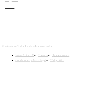
Teatro
© actualtv.es-Todos los derechos reservados.
Sobre ActualTV
Contacto
Quiénes somos
Condiciones y Aviso Legal
Código ético