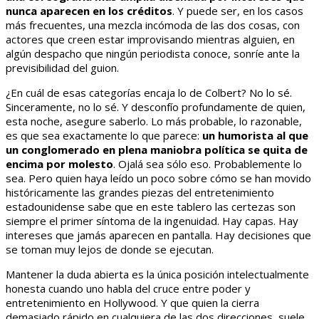
nunca aparecen en los créditos
. Y puede ser, en los casos
más frecuentes, una mezcla incómoda de las dos cosas, con
actores que creen estar improvisando mientras alguien, en
algún despacho que ningún periodista conoce, sonríe ante la
previsibilidad del guion.
¿En cuál de esas categorías encaja lo de Colbert? No lo sé.
Sinceramente, no lo sé. Y desconfío profundamente de quien,
esta noche, asegure saberlo. Lo más probable, lo razonable,
es que sea exactamente lo que parece:
un humorista al que
un conglomerado en plena maniobra política se quita de
encima por molesto
. Ojalá sea sólo eso. Probablemente lo
sea. Pero quien haya leído un poco sobre cómo se han movido
históricamente las grandes piezas del entretenimiento
estadounidense sabe que en este tablero las certezas son
siempre el primer síntoma de la ingenuidad. Hay capas. Hay
intereses que jamás aparecen en pantalla. Hay decisiones que
se toman muy lejos de donde se ejecutan.
Mantener la duda abierta es la única posición intelectualmente
honesta cuando uno habla del cruce entre poder y
entretenimiento en Hollywood. Y que quien la cierra
demasiado rápido en cualquiera de las dos direcciones, suele