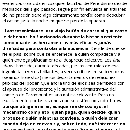
evidencia, conocida en cualquier facultad de Periodismo desde
mediados del siglo pasado, llegue por fin envuelta en titulares
de indignación tiene algo cómicamente tardío: como descubrir
el casino justo la noche en que se pierde la apuesta.
El entretenimiento, ese viejo bufón de corte al que tanto
le debemos, ha funcionado durante la historia reciente
como una de las herramientas más eficaces jamás
diseñadas para controlar a la audiencia.
Decide de qué se
ríe el país, sobre qué se enternece, a quién compadece y a
quién entrega plácidamente al desprecio colectivo. Los
late
shows
han sido, durante décadas, piezas centrales de esa
ingeniería: a veces brillantes, a veces críticos en serio y otras
(seamos honestos) meros departamentos de relaciones
públicas del poder. Que ahora uno de ellos sea derribado con
el aplauso del presidente y la sumisión administrativa del
consejo de Paramount es una noticia relevante. Pero no
exactamente por las razones que se están contando.
Lo es
porque obliga a mirar, aunque sea de soslayo, el
mecanismo completo: quién paga, quién decide, quién
protege a quién mientras conviene, a quién deja caer
cuando deja de convenir y, sobre todo, qué intereses no
aparecen jamás en el reparto pero firman, siempre, el