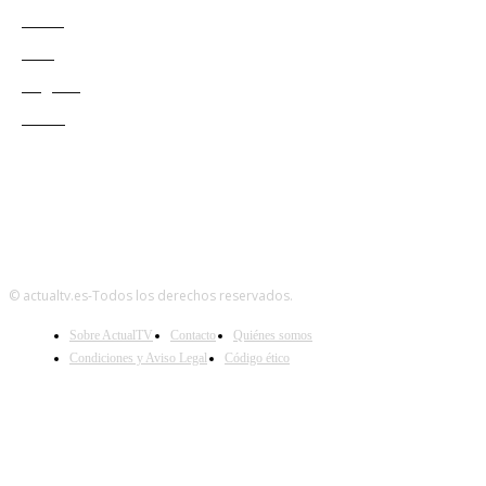
Redes
Cine
Negocio
Teatro
© actualtv.es-Todos los derechos reservados.
Sobre ActualTV
Contacto
Quiénes somos
Condiciones y Aviso Legal
Código ético