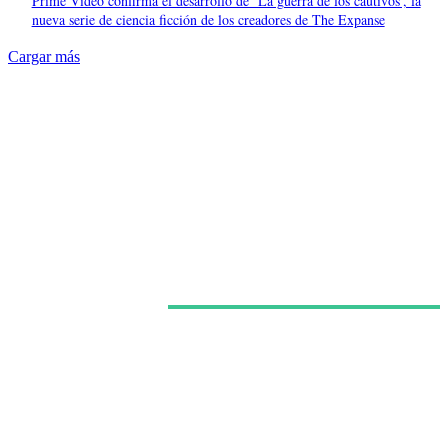
Prime Video confirma el desarrollo de ‘La guerra de los cautivos’, la
nueva serie de ciencia ficción de los creadores de The Expanse
Cargar más
Últimas noticias
La deriva de Mediaset: años de bandazos han
convertido un imperio televisivo en un grupo que ya
no sabe qué quiere ser