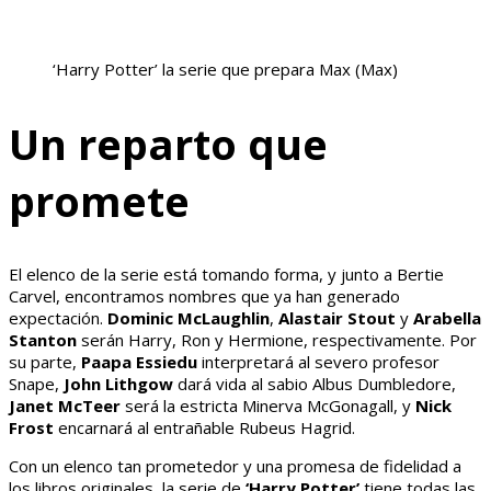
‘Harry Potter’ la serie que prepara Max
(Max)
Un reparto que
promete
El elenco de la serie está tomando forma, y junto a Bertie
Carvel, encontramos nombres que ya han generado
expectación.
Dominic McLaughlin
,
Alastair Stout
y
Arabella
Stanton
serán Harry, Ron y Hermione, respectivamente. Por
su parte,
Paapa Essiedu
interpretará al severo profesor
Snape,
John Lithgow
dará vida al sabio Albus Dumbledore,
Janet McTeer
será la estricta Minerva McGonagall, y
Nick
Frost
encarnará al entrañable Rubeus Hagrid.
Con un elenco tan prometedor y una promesa de fidelidad a
los libros originales, la serie de
‘Harry Potter’
tiene todas las