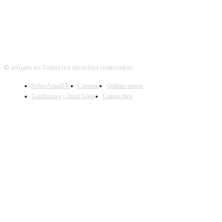
© actualtv.es-Todos los derechos reservados.
Sobre ActualTV
Contacto
Quiénes somos
Condiciones y Aviso Legal
Código ético