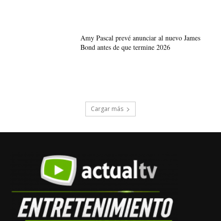
Amy Pascal prevé anunciar al nuevo James
Bond antes de que termine 2026
Cargar más