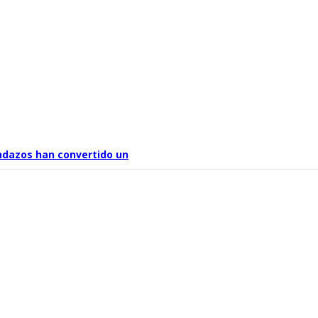
ndazos han convertido un
 ya no sabe qué quiere ser