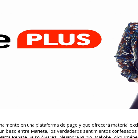
lmente en una plataforma de pago y que ofrecerá material exclusi
n beso entre Marieta, los verdaderos sentimientos confesados ​​e
Marta Peñate, Suso Álvarez, Alejandra Rubio, Makoke, Kiko Jimén