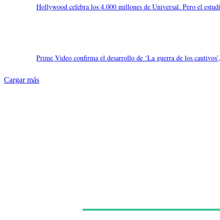
Hollywood celebra los 4.000 millones de Universal. Pero el estud
Prime Video confirma el desarrollo de ‘La guerra de los cautivos’,
Cargar más
Últimas noticias