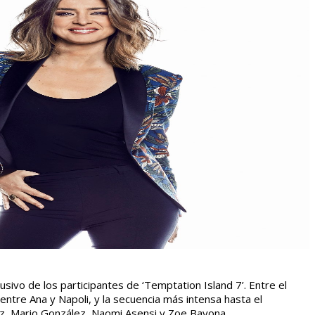
vo de los participantes de ‘Temptation Island 7’. Entre el
ntre Ana y Napoli, y la secuencia más intensa hasta el
ez, Mario González, Naomi Asensi y Zoe Bayona.