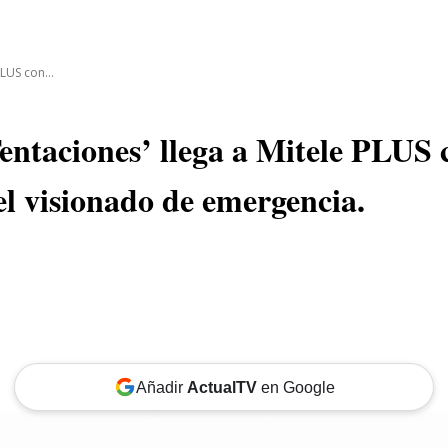
CINE
TEATRO
NEGOCIO
REDES
MORE
LUS con...
entaciones’ llega a Mitele PLUS 
el visionado de emergencia.
Añadir
ActualTV
en Google