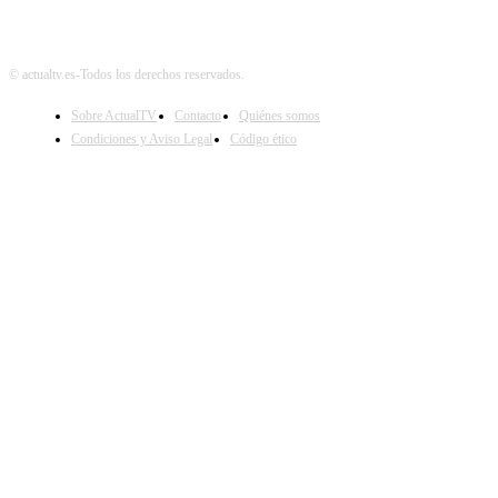
© actualtv.es-Todos los derechos reservados.
Sobre ActualTV
Contacto
Quiénes somos
Condiciones y Aviso Legal
Código ético