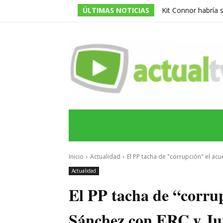
ÚLTIMAS NOTICIAS
Kit Connor habría 
dirigida por Jake Sc
INICIO
ÚLTIMAS NOTICIAS
PROGRA
Inicio
Actualidad
El PP tacha de "corrupción" el acu
Actualidad
El PP tacha de “corru
Sánchez con ERC y Jun