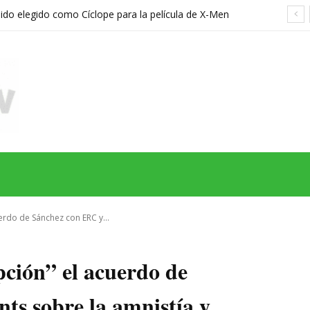
sido elegido como Cíclope para la película de X-Men
hreier
MAS
SERIES
CINE
TEATRO
NEGOCIO
REDES
MORE
erdo de Sánchez con ERC y...
pción” el acuerdo de
ts sobre la amnistía y