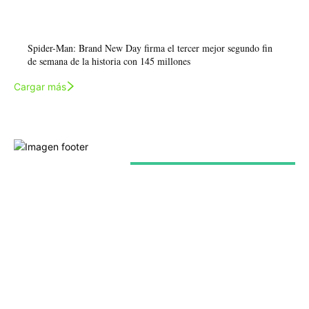
Spider-Man: Brand New Day firma el tercer mejor segundo fin
de semana de la historia con 145 millones
Cargar más
Últimas noticias
Europa no sabe qué televisión quiere salvar: MFE,
TF1, ITV y RTL han elegido caminos casi opuestos
Estrenos del 10 al 16 de agosto: Reacher, Manson y
tres películas llegan a plataformas y cines