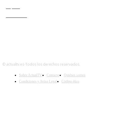
Esports
Audiencias
© actualtv.es-Todos los derechos reservados.
Sobre ActualTV
Contacto
Quiénes somos
Condiciones y Aviso Legal
Código ético