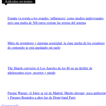
Artículos recientes
España ya regula a los grandes ‘influencers’ como medios audiovisuales,
pero una multa de 568 euros expone las grietas del sistema
Miles de seguidores y ninguna seguridad: la clase media de los creadores
de contenido se está quedando sin suelo
The Shards convierte el Los Ángeles de los 80 en un thriller de
adolescentes ricos, secretos y miedo
Parque Warner: el Joker se ríe de Madrid. Mucho derrape, poca ambición
y Parques Reunidos a años luz de Disneyland París