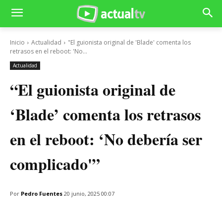
Inicio
Actualidad
"El guionista original de 'Blade' comenta los
retrasos en el reboot: 'No...
Actualidad
“El guionista original de
‘Blade’ comenta los retrasos
en el reboot: ‘No debería ser
complicado'”
Por
Pedro Fuentes
20 junio, 2025 00:07