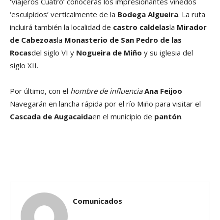
‘Viajeros Cuatro’ conocerás los impresionantes viñedos
‘esculpidos’ verticalmente de la
Bodega Algueira
. La ruta
incluirá también la localidad de
castro caldelas
la
Mirador
de Cabezoas
la
Monasterio de San Pedro de las
Rocas
del siglo VI y
Nogueira de Miño
y su iglesia del
siglo XII.
Por último, con el
hombre de influencia
Ana Feijoo
Navegarán en lancha rápida por el río Miño para visitar el
Cascada de Augacaida
en el municipio de
pantón
.
Comunicados