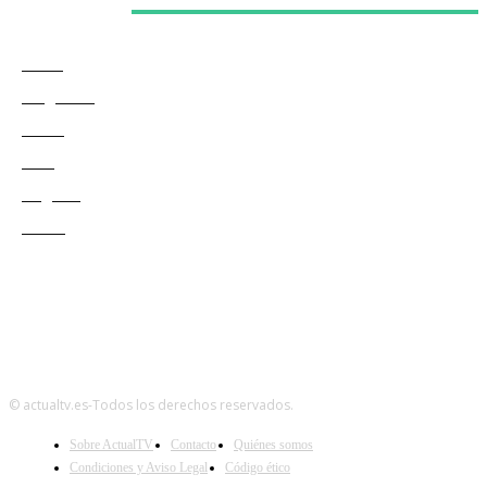
Categorías
Series
Programas
Redes
Cine
Negocio
Teatro
© actualtv.es-Todos los derechos reservados.
Sobre ActualTV
Contacto
Quiénes somos
Condiciones y Aviso Legal
Código ético