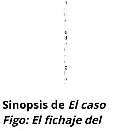
fi
c
h
a
j
e
d
e
l
s
i
g
l
o
’
Sinopsis de
El caso
Figo: El fichaje del