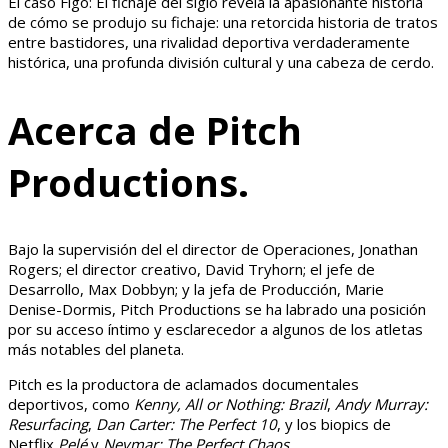
El caso Figo: El fichaje del siglo revela la apasionante historia
de cómo se produjo su fichaje: una retorcida historia de tratos
entre bastidores, una rivalidad deportiva verdaderamente
histórica, una profunda división cultural y una cabeza de cerdo.
Acerca de Pitch
Productions.
Bajo la supervisión del el director de Operaciones, Jonathan
Rogers; el director creativo, David Tryhorn; el jefe de
Desarrollo, Max Dobbyn; y la jefa de Producción, Marie
Denise-Dormis, Pitch Productions se ha labrado una posición
por su acceso íntimo y esclarecedor a algunos de los atletas
más notables del planeta.
Pitch es la productora de aclamados documentales
deportivos, como
Kenny, All or Nothing: Brazil
,
Andy Murray:
Resurfacing
,
Dan Carter: The Perfect 10
, y los biopics de
Netflix
Pelé
y
Neymar: The Perfect Chaos